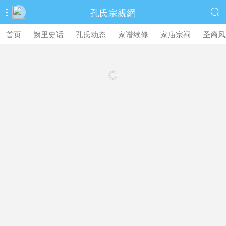
孔氏宗親網


首页
阙里史话
孔氏动态
家谱续修
家庙宗祠
圣裔风