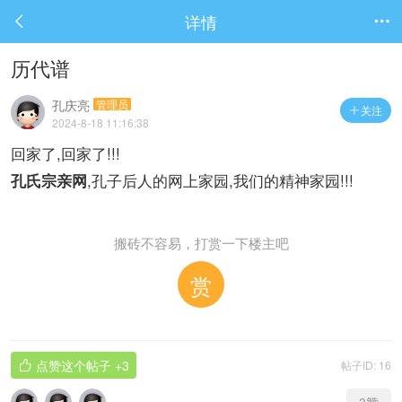
详情


历代谱
孔庆亮
管理员
关注

2024-8-18 11:16:38
回家了,回家了!!!
,孔子后人的网上家园,我们的精神家园!!!
孔氏宗亲网
搬砖不容易，打赏一下楼主吧
赏
点赞这个帖子
+3
帖子ID: 16
