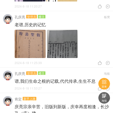
2024-8-18 11:20:27


孔庆亮
管理员
楼主
板凳
老谱,历史的记忆
2024-8-18 11:25:39


孔庆亮
管理员
楼主
地板
谱,我们生命之根的记载,代代传承,生生不息

菜单
2024-8-18 11:53:27



肯定
新手上路
#
5
海报
庆亮宗亲辛苦，旧版到新版，庆幸再度相逢，长沙
孔（庆）建