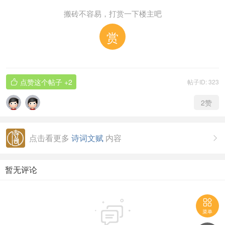
搬砖不容易，打赏一下楼主吧
赏
点赞这个帖子
+2
帖子ID: 323

2
赞
点击看更多
诗词文赋
内容

暂无评论


菜单