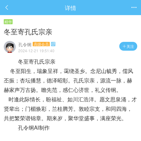
详情


精华
冬至寄孔氏宗亲
孔令纲
高级会员

关注

2024-12-21 19:51:40
冬至寄孔氏宗亲
冬至阳生，瑞象呈祥，霭绕圣乡。念尼山毓秀，儒风
丕振；杏坛播慧，德泽昭彰。孔氏宗亲，源流一脉，赫
赫家声万古扬。瞻先范，感仁心济世，礼义传纲。
时逢此际情长，盼福祉、如川汇浩洋。愿文思泉涌，才
贤辈出；门楣焕彩，兰桂腾芳。敦睦宗支，和同四海，
共把繁荣谱锦章。期来岁，聚华堂盛事，满座荣光。
孔令纲AI制作