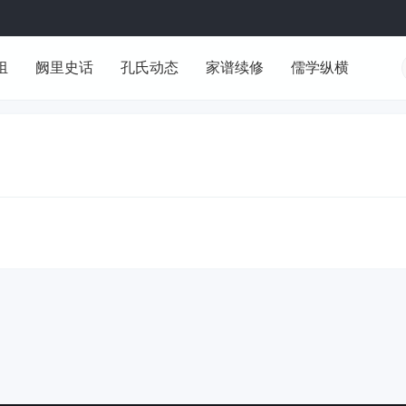
组
阙里史话
孔氏动态
家谱续修
儒学纵横