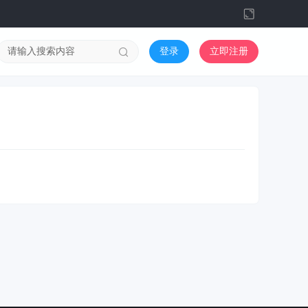
切
换
到
登录
立即注册
宽
版