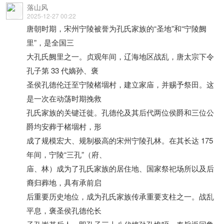
落山风
2025-12-27 00:22
唐朝时期，宋州宁陵被誉为孔氏家族的“圣地”和“宁陵阙
里”，是全国三
大孔氏阙里之一。贞观年间，辽海地区战乱，唐太宗下令
孔子第 33 代嫡孙、褒
圣侯孔德伦迁至宁陵楮堌村，建立家庙，并赐予祭田。这
是一次在动荡时期挽救
孔氏家族的关键迁徙。孔德伦及其后代两位侯爵和三位公
爵均安葬于楮堌村，形
成了规模宏大、规制极高的宋州宁陵孔林。在其长达 175
年间，宁陵“三孔”（府、
庙、林）成为了孔氏家族的居住地、国家祭祀场所以及后
裔归葬地，具有承前启
后重要历史地位，成为孔氏家族传承重要支柱之一。战乱
平息，褒圣侯孔德伦长