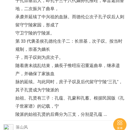
子孔崇基后人，即孔子三十八代嫡孙孔惟晊，奉旨返回鲁
地，二次振兴了曲阜，
承袭并延续了中兴祖的血脉。而德伦公次子孔子叹后人则
留守宁陵家园，形成了
守卫宁陵的宁陵派。
第 33 代褒圣侯孔德伦生子二：长崇基，次子叹。按当时
规制，崇基为嫡长
子，而子叹则为庶次子。
随着唐末战乱结束，嫡長子惟晊应召重返曲阜，继承遗
产，并确保了家族血
脉的延续。与此同时，庶子子叹及后代留守宁陵“三孔”，
其子孔贤成为宁陵派的
始祖。孔贤有三子：孔蕴、孔蒙和孔蓄。根据民国版《孔
子世家谱》的记载，宁
陵派的始祖孔贤的后裔分为三支，分别是孔蕴 ...

落山风
菜单