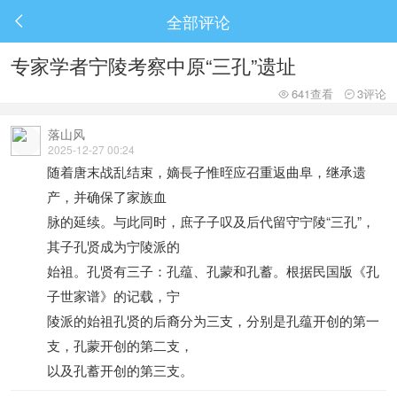
全部评论

专家学者宁陵考察中原“三孔”遗址
641查看
3评论


落山风
2025-12-27 00:24
随着唐末战乱结束，嫡長子惟晊应召重返曲阜，继承遗
产，并确保了家族血
脉的延续。与此同时，庶子子叹及后代留守宁陵“三孔”，
其子孔贤成为宁陵派的
始祖。孔贤有三子：孔蕴、孔蒙和孔蓄。根据民国版《孔
子世家谱》的记载，宁
陵派的始祖孔贤的后裔分为三支，分别是孔蕴开创的第一
支，孔蒙开创的第二支，
以及孔蓄开创的第三支。