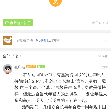
赏
点赞这个帖子
帖子ID: 543

点击看更多
各地孔氏
内容

全部评论
1
全部

孔庆亮
管理员
楼主
沙发
在互动问答环节，有嘉宾提问“如何让年轻人
接触传统文化”，孔维众会长给出“言教、身教、境
教”的三字诀。他说：“言教是讲道理，身教是做榜
样，但最适合当代年轻人的是境教——要让年轻人
多和高人、明人（活明白的人）在一起。
活动期间，孔维众会长与参会者一同参观中国