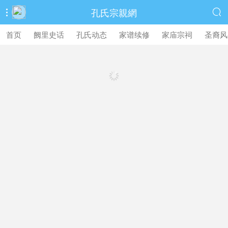
孔氏宗親網


首页
阙里史话
孔氏动态
家谱续修
家庙宗祠
圣裔风