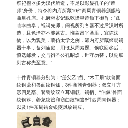
祭祀禮器多为汉代所造，不足以彰显孔子的"帝
师"身份，特令将内府所藏10件商周青铜器颁赐给
曲阜孔庙。孔府档案记载乾隆皇帝颁下御旨："兹
临幸曲阜，祗谒先师，阅视所列各器不过后汉时所
造，且色泽亦不能甚古。惟兹昌平圣里，宜陈法
物，以为观美，著仿太学之例，颁内府所藏姬朝铜
器十事，备列庙庭，用惬从周素愿。俟联回銮后，
慎选邮发，交与衍圣公孔昭焕，世守勿替，以副朕
则古称先至意。"
十件青铜器分别为："册父乙"卣、"木工册"款兽面
纹铜鼎和兽面纹铜觚，3件商朝青铜器；双立耳方
形四足鬲、饕餮纹双立耳铜甗、铜牺、"伯彝"兽面
纹铜簋、夔龙纹簠和窃曲纹铜簋6件西周青铜器；
以及1件东周错金银夔凤纹铜豆。