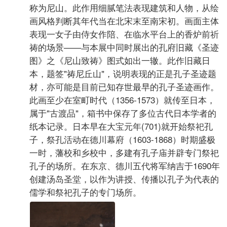
称为尼山。此作用细腻笔法表现建筑和人物，从绘
画风格判断其年代当在北宋末至南宋初。画面主体
表现一女子由侍女作陪、在临水平台上的香炉前祈
祷的场景——与本展中同时展出的孔府旧藏《圣迹
图》之《尼山致祷》图式如出一辙。此作旧藏日
本，题签"祷尼丘山"，说明表现的正是孔子圣迹题
材，亦可能是目前已知存世最早的孔子圣迹画作。
此画至少在室町时代（1356-1573）就传至日本，
属于"古渡品"，箱书中保存了多位古代日本学者的
纸本记录。日本早在大宝元年(701)就开始祭祀孔
子，祭孔活动在德川幕府（1603-1868）时期盛极
一时，藩校和乡校中，多建有孔子庙并辟专门祭祀
孔子的场所。在东京、德川五代将军纳吉于1690年
创建汤岛圣堂，以作为讲授、传播以孔子为代表的
儒学和祭祀孔子的专门场所。