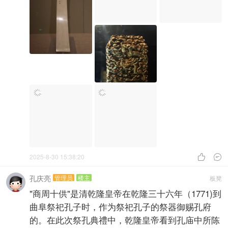
2025-8-30 15:38:20


孔庆亮
管理员
楼主
板凳
"商周十供"是清乾隆皇帝在乾隆三十六年（1771)到
曲阜祭祀孔子时，作为祭祀孔子的祭器御赐孔府
的。在此次祭孔典禮中，乾隆皇帝看到孔庙中所陈