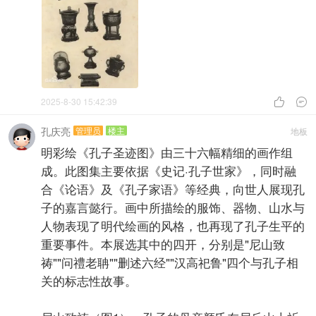
2025-8-30 15:42:39


孔庆亮
管理员
楼主
地板
明彩绘《孔子圣迹图》由三十六幅精细的画作组
成。此图集主要依据《史记·孔子世家》，同时融
合《论语》及《孔子家语》等经典，向世人展现孔
子的嘉言懿行。画中所描绘的服饰、器物、山水与
人物表现了明代绘画的风格，也再现了孔子生平的
重要事件。本展选其中的四开，分别是"尼山致
祷""问禮老聃""删述六经""汉高祀鲁"四个与孔子相
关的标志性故事。