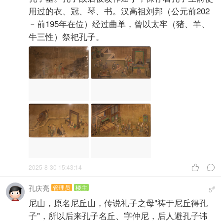
用过的衣、冠、琴、书。汉高祖刘邦（公元前202
﹣前195年在位）经过曲单，曾以太牢（猪、羊、
牛三性）祭祀孔子。
2025-8-30 15:43:14


孔庆亮
管理员
楼主
#
5
尼山，原名尼丘山，传说礼子之母"祷于尼丘得孔
子"，所以后来孔子名丘、字仲尼，后人避孔子讳