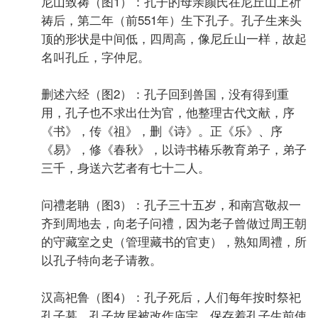
尼山致祷（图1）：孔子的母亲颜氏在尼丘山上祈
祷后，第二年（前551年）生下孔子。孔子生来头
顶的形状是中间低，四周高，像尼丘山一样，故起
名叫孔丘，字仲尼。
删述六经（图2）：孔子回到兽国，没有得到重
用，孔子也不求出仕为官，他整理古代文献，序
《书》，传《祖》，删《诗》。正《乐》、序
《易》，修《春秋》，以诗书椿乐教育弟子，弟子
三千，身送六艺者有七十二人。
问禮老聃（图3）：孔子三十五岁，和南宫敬叔一
齐到周地去，向老子问禮，因为老子曾做过周王朝
的守藏室之史（管理藏书的官吏），熟知周禮，所
以孔子特向老子请教。
汉高祀鲁（图4）：孔子死后，人们每年按时祭祀
孔子墓。孔子故居被改作庙宇，保存着孔子生前使