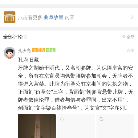
点击看更多
曲阜故里
内容

全部评论
6
全部

孔庆亮
管理员
楼主
沙发
孔府旧藏
牙牌之制始于明代，又名朝参牌。为保障皇宫的安
全，所有在京官员均佩带腰牌参加朝会，无牌者不
得进入宫禁。此牌为衍圣公驻京期间的凭执之物，
正面刻"衍圣公"三字，背面刻"朝参官悬带此牌，无
牌者依律论罪，借者与借与者罪同，出京不用"，
侧面刻"文字柒百柒拾叁号"，为文官"文"字序列。