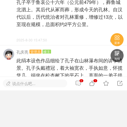
孔子卒于鲁哀公十六年（公元前479年），葬鲁城
北泗上。其后代从冢而葬，形成今天的孔林。自汉
代以后，历代统治者对孔林重修，增修过13次，以
至现在规模，总面积约2平方公里。

2025-8-30 15:47:50


菜单
孔庆亮
管理员
楼主
#

7
海报
此绢本设色作品细绘了孔子在山林瀑布间的讲学情
景。孔子头戴禮冠，着大袖宽衣，手执如意，怀揽
凭几，端坐在松杏树下的平石上。直面的一弟子拱
手，恭敬聆听；其左侧则有三弟子侍立，身姿各
6
1




说点什么吧...

异。画面下方，另有十六弟子沿着蜿蜒的山道而
上，三两交谈。