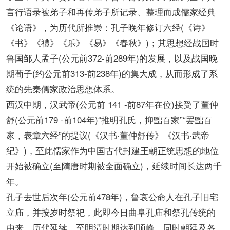
言行语录被弟子和再传弟子所记录、整理而成儒家经典
《论语》，为历代所推崇：孔子晚年修订六经(《诗》
《书》《禮》《乐》《易》《春秋》)；其思想经战国时
鲁国邹人孟子(公元前372-前289年)的发展，以及战国晚
期荀子(约公元前313-前238年)的集大成，从而形成了系
统的先秦儒家政治思想体系。
西汉中期，汉武帝(公元前 141 -前87年在位)接受了董仲
舒(公元前179 -前104年)“推明孔氏，抑黜百家”“罢黜百
家，表章六经”的提议(《汉书·董仲舒传》《汉书·武帝
纪》)，至此儒家作为中国古代封建王朝正统思想的地位
开始被确立(至隋唐时期被全面确立)，延续时间长达两千
年。
孔子去世后次年(公元前478年)，鲁哀公命人在孔子旧宅
立庙，并按岁时祭祀，此即今日曲阜孔庙和祭孔传统的
由来，历代延续，至明清时期达到顶峰。同时朝廷及各