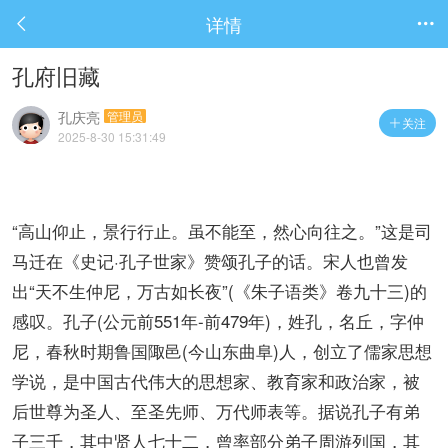
详情


孔府旧藏
孔庆亮
管理员
关注

2025-8-30 15:31:49
“高山仰止，景行行止。虽不能至，然心向往之。”这是司
马迁在《史记·孔子世家》赞颂孔子的话。宋人也曾发
出“天不生仲尼，万古如长夜”(《朱子语类》卷九十三)的
感叹。孔子(公元前551年-前479年)，姓孔，名丘，字仲
尼，春秋时期鲁国陬邑(今山东曲阜)人，创立了儒家思想
学说，是中国古代伟大的思想家、教育家和政治家，被
后世尊为圣人、至圣先师、万代师表等。据说孔子有弟
子三千，其中贤人七十二，曾率部分弟子周游列国，其