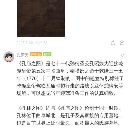
2025-8-30 15:46:53


孔庆亮
管理员
楼主
#
6
《孔庙之图》是七十一代孙衍圣公孔昭焕为迎接乾
隆皇帝第五次幸临曲阜，奉禮部之命于乾隆三十五
年（1776）十二月绘制的，图中的题签特别标注了
乾隆皇帝驾临孔庙时拟行走的路线以及休憩请安等
场所，可以想见当年迎驾准备工作的认真细致。
《孔林之图》约与《孔庙之图》绘制于同一时期。
孔林位于曲阜城北，是孔子及其家族的专用墓地，
也是目前世界上延时最久、面积最大的氏族墓地。