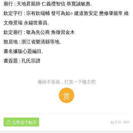
:
.
廟行
天地君親師
仁義禮智信
恭寬誠敏惠
:
○
欽定字行
宗有欽端輔
發可為如
建道敦安定
懋修肇懿常
維
.
文煥景瑞
永錫世垂昌
:
欽定廟行
敬為先公商
角徵習金木
:
.
散居地
浙江省樂清縣等地
.
書名據版心題編目
:
書簽題
孔氏宗譜
搬砖不容易，打赏一下楼主吧
赏
点赞这个帖子
帖子ID: 560
