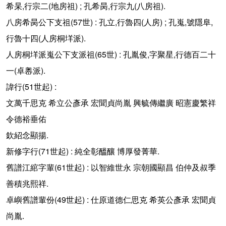
,
(
) ;
,
(
).
希杲
行宗二
地房祖
孔希昺
行宗九
八房祖
(57
) :
,
(
) ;
,
,
八房希昺公下支祖
世
孔立
行魯四
人房
孔嵬
號隱阜
(
).
行魯十四
人房桐垟派
(65
) :
,
,
人房桐垟派嵬公下支派祖
世
孔胤俊
字聚星
行德百二十
(
).
一
卓嶴派
(51
) :
諱行
世起
文萬千思克
希立公彥承
宏聞貞尚胤
興毓傳繼廣
昭憲慶繁祥
令德裕垂佑
.
欽紹念顯揚
(71
) :
.
新修字行
世起
純全彰醞釀
博厚發菁華
(61
) :
舊譜江綰字輩
世起
以智維世永
宗朝國顯昌
伯仲及叔季
.
善積兆熙祥
(49
) :
卓嶼舊譜輩份
世起
仕原道德仁思克
希英公彥承
宏聞貞
.
尚胤