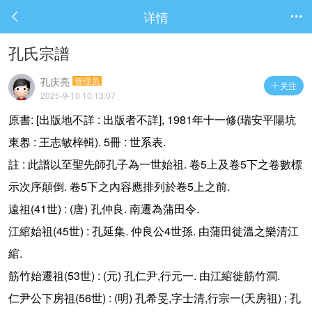
详情


孔氏宗譜
孔庆亮
管理员
关注

2025-9-10 10:13:07
: [
:
], 1981
(
原書
出版地不詳
出版者不詳
年十一修
瑞安平陽坑
:
). 5
:
.
東嶴
王志敏梓輯
冊
世系表
:
.
5
5
註
此譜以至聖先師孔子為一世始祖
卷
上及卷
下之卷數標
.
5
5
.
示次序顛倒
卷
下之內容應排列於卷
上之前
(41
) : (
)
.
.
遠祖
世
唐
孔仲良
南遷為蒲田令
(45
) :
.
4
.
江綰始祖
世
孔延集
仲良公
世孫
由蒲田徙溫之樂清江
.
綰
(53
) : (
)
,
.
.
筋竹始遷祖
世
元
孔仁尹
行元一
由江綰徙筋竹澗
(56
) : (
)
,
,
(
) ;
仁尹公下房祖
世
明
孔希旻
字士清
行宗一
天房祖
孔