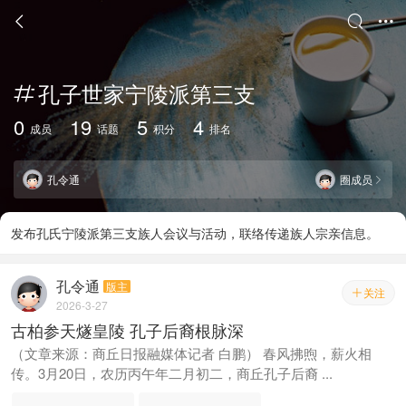



孔子世家宁陵派第三支

0
19
5
4
成员
话题
积分
排名
孔令通
圈成员

发布孔氏宁陵派第三支族人会议与活动，联络传递族人宗亲信息。
孔令通
版主
关注

2026-3-27
古柏参天燧皇陵 孔子后裔根脉深
（文章来源：商丘日报融媒体记者 白鹏） 春风拂煦，薪火相
传。3月20日，农历丙午年二月初二，商丘孔子后裔 ...