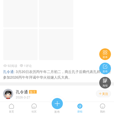

菜单
92阅读
1评论




孔令通
:
3月20日农历丙午年二月初二，商丘孔子后裔代表孔祥生一行
发布
参加2026丙午年拜谒中华火祖燧人氏大典。

海报
孔令通
版主
关注

2026-3-27

二月初二拜燧皇 “万姓之根”立商丘——丙午年拜谒中




华火祖燧人
首页
社区
发布
群组
我的